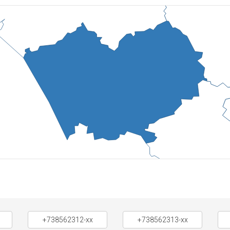
+738562312-xx
+738562313-xx