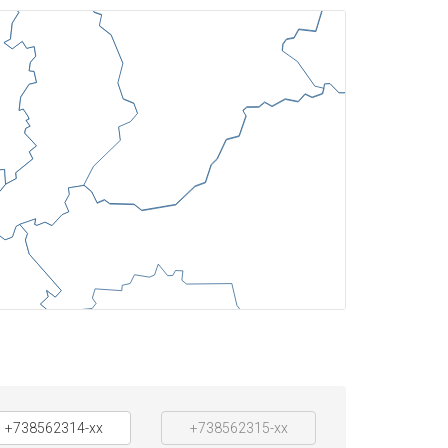
+738562314-xx
+738562315-xx