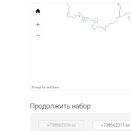
JS map by amCharts
Продолжить набор
+738562310-xx
+738562311-xx