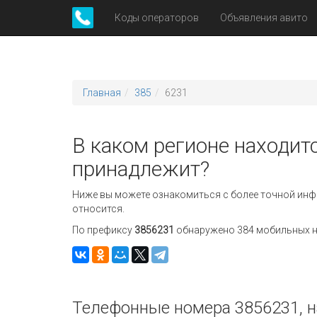
Коды операторов
Объявления авито
Главная
385
6231
В каком регионе находитс
принадлежит?
Ниже вы можете ознакомиться с более точной инф
относится.
По префиксу
3856231
обнаружено 384 мобильных но
Телефонные номера 3856231, н