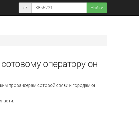
+7
Найти
 сотовому оператору он
ким провайдерам сотовой связи и городам он
бласти.