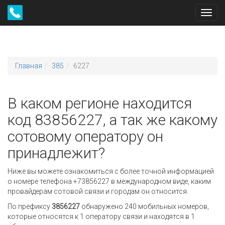
Toggl
navig
Главная
385
6227
В каком регионе находится
код 83856227, а так же какому
сотовому оператору он
принадлежит?
Ниже вы можете ознакомиться с более точной информацией
о номере телефона +73856227 в международном виде, каким
провайдерам сотовой связи и городам он относится.
По префиксу
3856227
обнаружено 240 мобильных номеров,
которые относятся к 1 оператору связи и находятся в 1