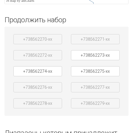
JS map by amCharts
Продолжить набор
+738562270-xx
+738562271-xx
+738562272-xx
+738562273-xx
+738562274-xx
+738562275-xx
+738562276-xx
+738562277-xx
+738562278-xx
+738562279-xx