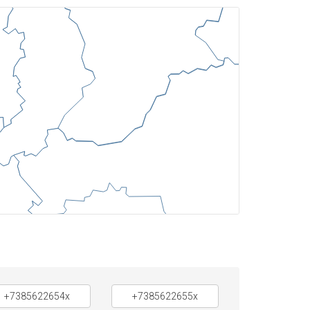
+7385622654x
+7385622655x