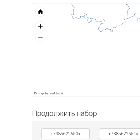
JS map by amCharts
Продолжить набор
+7385622650x
+7385622651x