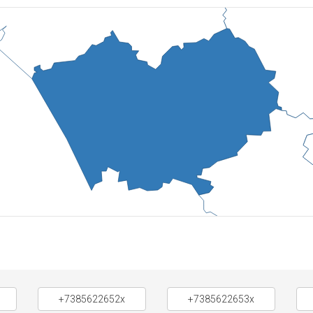
+7385622652x
+7385622653x