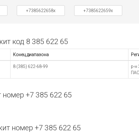
+7385622658x
+7385622659x
т код 8 385 622 65
Конец диапазона
Рег
8 (385) 622-68-99
р-н
ПАО
номер +7 385 622 65
ит номер +7 385 622 65