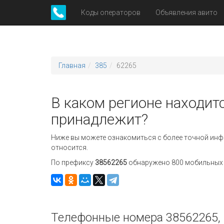
Коды операторов
Объявления авито
Главная
385
62265
В каком регионе находит
принадлежит?
Ниже вы можете ознакомиться с более точной инф
относится.
По префиксу
38562265
обнаружено 800 мобильных н
Телефонные номера 38562265, 