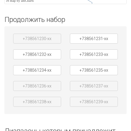
JS map by amCharts
Продолжить набор
+738561230-xx
+738561231-xx
+738561232-xx
+738561233-xx
+738561234-xx
+738561235-xx
+738561236-xx
+738561237-xx
+738561238-xx
+738561239-xx