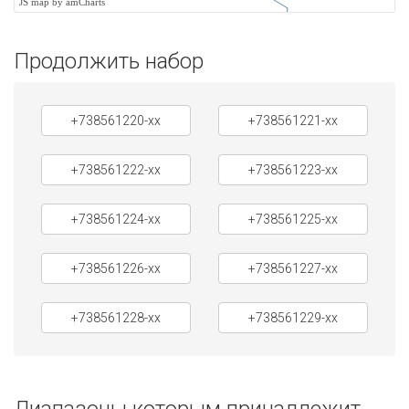
JS map by amCharts
Продолжить набор
+738561220-xx
+738561221-xx
+738561222-xx
+738561223-xx
+738561224-xx
+738561225-xx
+738561226-xx
+738561227-xx
+738561228-xx
+738561229-xx