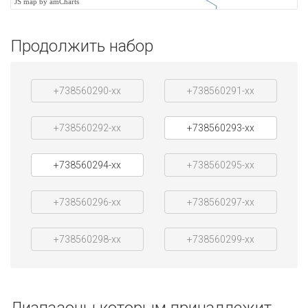
JS map by amCharts
Продолжить набор
+738560290-xx
+738560291-xx
+738560292-xx
+738560293-xx
+738560294-xx
+738560295-xx
+738560296-xx
+738560297-xx
+738560298-xx
+738560299-xx