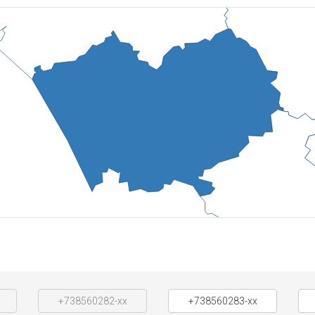
+738560282-xx
+738560283-xx