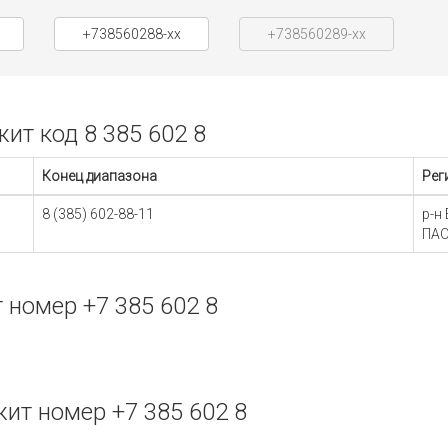
+738560288-xx
+738560289-xx
т код 8 385 602 8
Конец диапазона
Рег
8 (385) 602-88-11
р-н
ПАО
номер +7 385 602 8
т номер +7 385 602 8