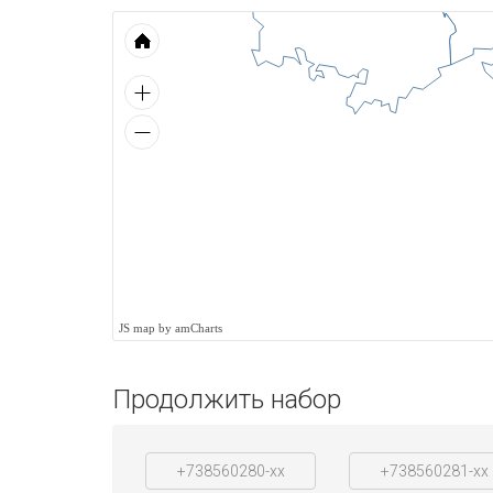
JS map by amCharts
Продолжить набор
+738560280-xx
+738560281-xx