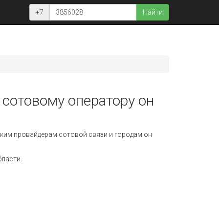
+7
Найти
 сотовому оператору он
ким провайдерам сотовой связи и городам он
бласти.