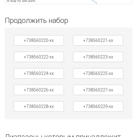
JS map by amCharts
Продолжить набор
+738560220-xx
+738560221-xx
+738560222-xx
+738560223-xx
+738560224-xx
+738560225-xx
+738560226-xx
+738560227-xx
+738560228-xx
+738560229-xx