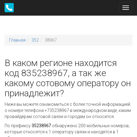
Toggl
navig
Главная
352
38967
В каком регионе находится
код 835238967, а так же
какому сотовому оператору он
принадлежит?
Ниже вы можете ознакомиться с более точной информацией
о номере телефона +735238967 в международном виде, каким
провайдерам сотовой связи и городам он относится.
По префиксу
35238967
обнаружено 200 мобильных номеров,
которые относятся к 1 оператору связи и находятся в 1