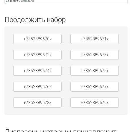
JS map by amCharts
Продолжить набор
+7352389670x
+7352389671x
+7352389672x
+7352389673x
+7352389674x
+7352389675x
+7352389676x
+7352389677x
+7352389678x
+7352389679x