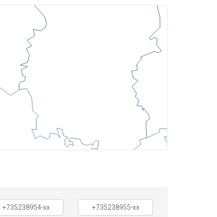
+735238954-xx
+735238955-xx