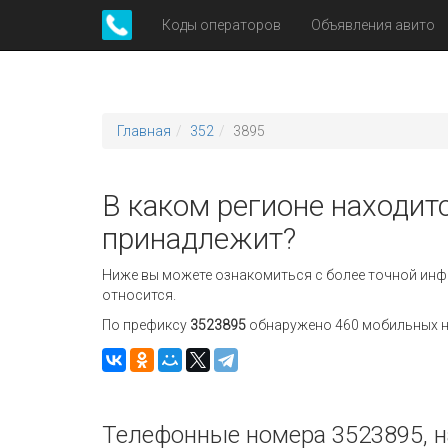
Коды операторов
Объявления авито
Главная
352
3895
В каком регионе находитс
принадлежит?
Ниже вы можете ознакомиться с более точной инф
относится.
По префиксу
3523895
обнаружено 460 мобильных но
Телефонные номера 3523895, н