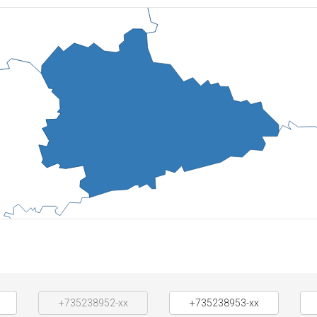
+735238952-xx
+735238953-xx