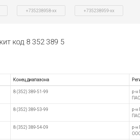
+735238958-xx
+735238959-xx
т код 8 352 389 5
Конец диапазона
Рег
8 (352) 389-51-99
р-н
ПАО
8 (352) 389-53-99
р-н
ПАО
8 (352) 389-54-09
р-н
ООО