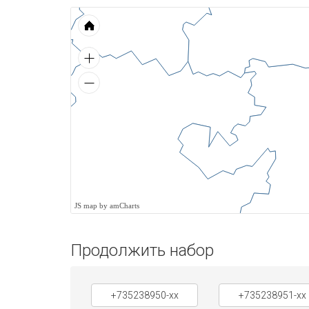
JS map by amCharts
Продолжить набор
+735238950-xx
+735238951-xx