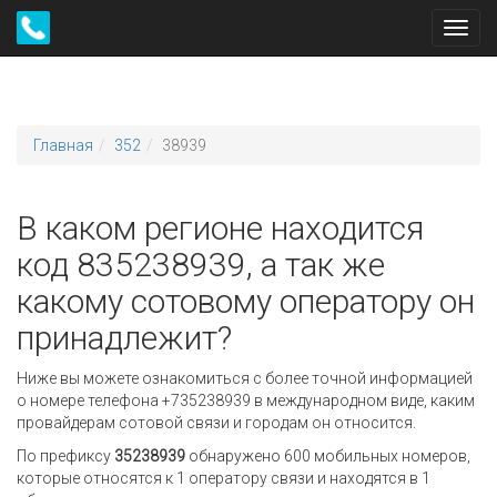
Toggl
navig
Главная
352
38939
В каком регионе находится
код 835238939, а так же
какому сотовому оператору он
принадлежит?
Ниже вы можете ознакомиться с более точной информацией
о номере телефона +735238939 в международном виде, каким
провайдерам сотовой связи и городам он относится.
По префиксу
35238939
обнаружено 600 мобильных номеров,
которые относятся к 1 оператору связи и находятся в 1