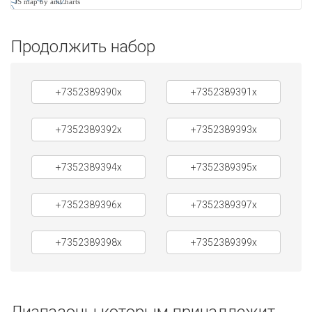
JS map by amCharts
Продолжить набор
+7352389390x
+7352389391x
+7352389392x
+7352389393x
+7352389394x
+7352389395x
+7352389396x
+7352389397x
+7352389398x
+7352389399x