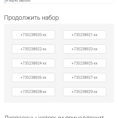
JS map by amCharts
Продолжить набор
+735238920-xx
+735238921-xx
+735238922-xx
+735238923-xx
+735238924-xx
+735238925-xx
+735238926-xx
+735238927-xx
+735238928-xx
+735238929-xx