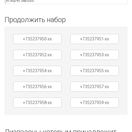
JS map by amCharts
Продолжить набор
+735237950-xx
+735237951-xx
+735237952-xx
+735237953-xx
+735237954-xx
+735237955-xx
+735237956-xx
+735237957-xx
+735237958-xx
+735237959-xx