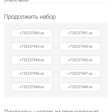
JS map by amCharts
Продолжить набор
+735237940-xx
+735237941-xx
+735237942-xx
+735237943-xx
+735237944-xx
+735237945-xx
+735237946-xx
+735237947-xx
+735237948-xx
+735237949-xx