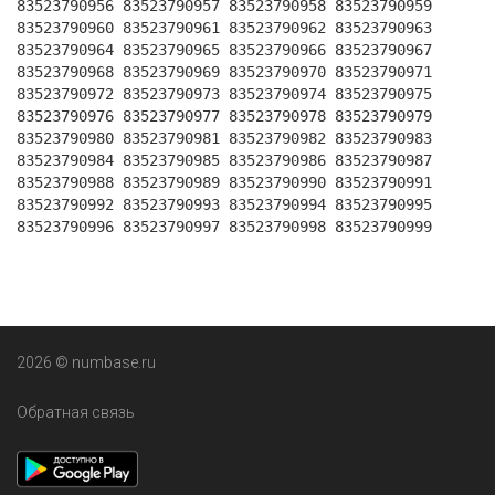
83523790956 83523790957 83523790958 83523790959
83523790960 83523790961 83523790962 83523790963
83523790964 83523790965 83523790966 83523790967
83523790968 83523790969 83523790970 83523790971
83523790972 83523790973 83523790974 83523790975
83523790976 83523790977 83523790978 83523790979
83523790980 83523790981 83523790982 83523790983
83523790984 83523790985 83523790986 83523790987
83523790988 83523790989 83523790990 83523790991
83523790992 83523790993 83523790994 83523790995
83523790996 83523790997 83523790998 83523790999
2026 © numbase.ru
Обратная связь