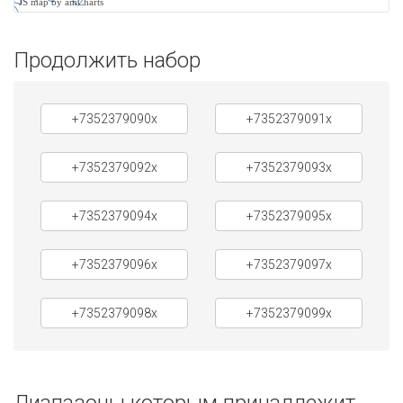
JS map by amCharts
Продолжить набор
+7352379090x
+7352379091x
+7352379092x
+7352379093x
+7352379094x
+7352379095x
+7352379096x
+7352379097x
+7352379098x
+7352379099x