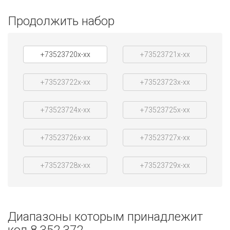
Продолжить набор
+73523720x-xx
+73523721x-xx
+73523722x-xx
+73523723x-xx
+73523724x-xx
+73523725x-xx
+73523726x-xx
+73523727x-xx
+73523728x-xx
+73523729x-xx
Диапазоны которым принадлежит