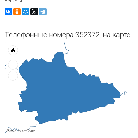
области.
Телефонные номера 352372, на карте
JS map by amCharts