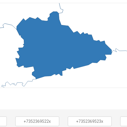
+7352369522x
+7352369523x