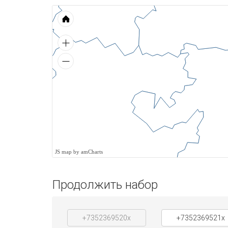
JS map by amCharts
Продолжить набор
+7352369520x
+7352369521x