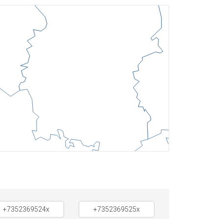
+7352369524x
+7352369525x