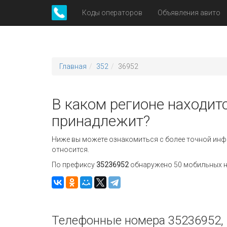
Коды операторов
Объявления авито
Главная
352
36952
В каком регионе находит
принадлежит?
Ниже вы можете ознакомиться с более точной инф
относится.
По префиксу
35236952
обнаружено 50 мобильных но
Телефонные номера 35236952, 