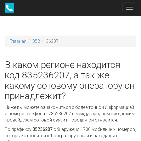
Toggl
navig
Главная
352
36207
В каком регионе находится
код 835236207, а так же
какому сотовому оператору он
принадлежит?
Ниже вы можете ознакомиться с более точной информацией
о номере телефона +735236207 в международном виде, каким
провайдерам сотовой связи и городам он относится.
По префиксу
35236207
обнаружено 1700 мобильных номеров,
которые относятся к 1 оператору связи и находятся в 1