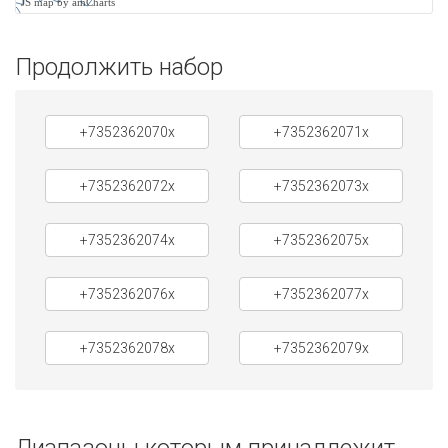
JS map by amCharts
Продолжить набор
+7352362070x
+7352362071x
+7352362072x
+7352362073x
+7352362074x
+7352362075x
+7352362076x
+7352362077x
+7352362078x
+7352362079x