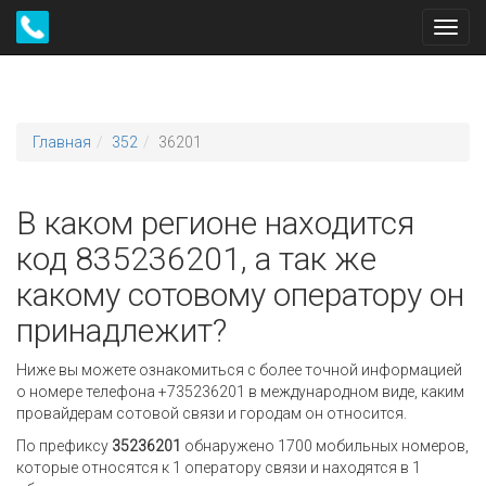
Toggl
navig
Главная
352
36201
В каком регионе находится
код 835236201, а так же
какому сотовому оператору он
принадлежит?
Ниже вы можете ознакомиться с более точной информацией
о номере телефона +735236201 в международном виде, каким
провайдерам сотовой связи и городам он относится.
По префиксу
35236201
обнаружено 1700 мобильных номеров,
которые относятся к 1 оператору связи и находятся в 1