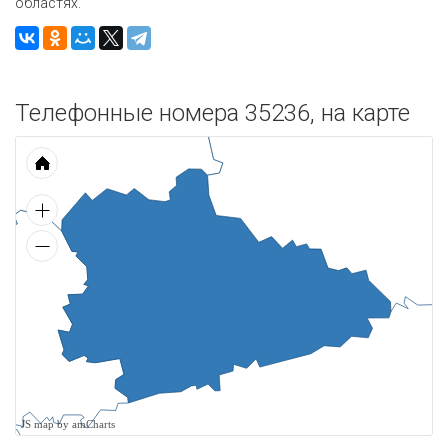
областях.
Телефонные номера 35236, на карте
JS map by amCharts