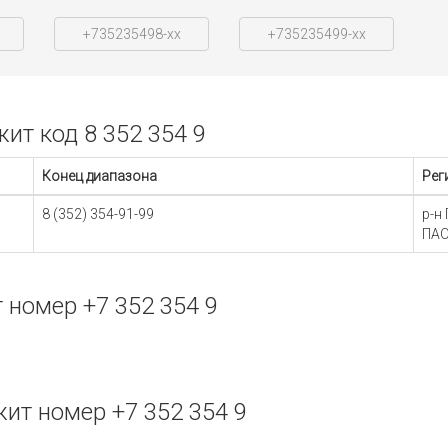
+735235498-xx
+735235499-xx
т код 8 352 354 9
Конец диапазона
Рег
8 (352) 354-91-99
р-н
ПАО
номер +7 352 354 9
т номер +7 352 354 9