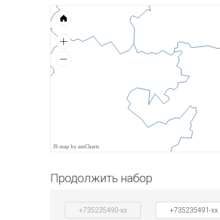
JS map by amCharts
Продолжить набор
+735235490-xx
+735235491-xx