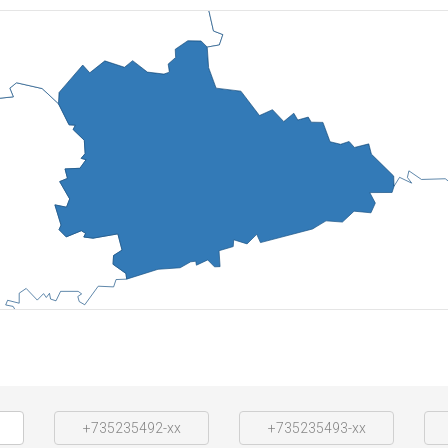
+735235492-xx
+735235493-xx