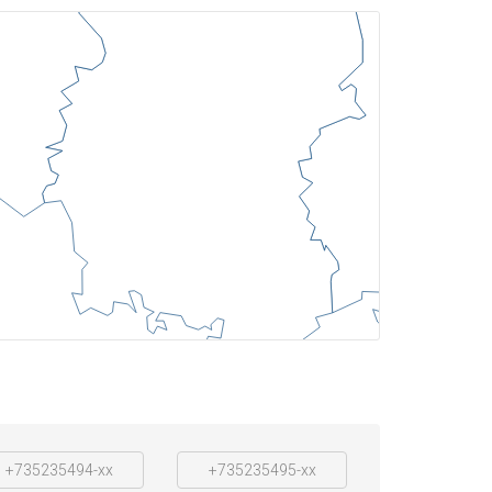
+735235494-xx
+735235495-xx