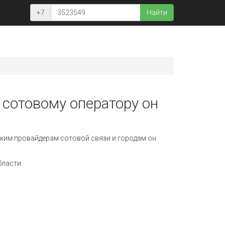
+7
Найти
 сотовому оператору он
ким провайдерам сотовой связи и городам он
бласти.