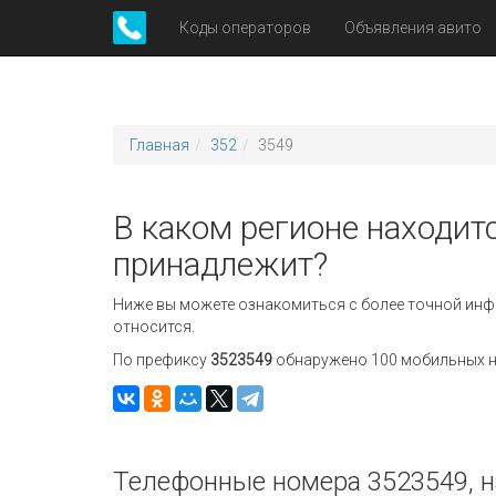
Коды операторов
Объявления авито
Главная
352
3549
В каком регионе находитс
принадлежит?
Ниже вы можете ознакомиться с более точной инф
относится.
По префиксу
3523549
обнаружено 100 мобильных но
Телефонные номера 3523549, н