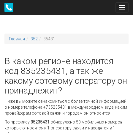
Toggl
navig
Главная
352
35431
В каком регионе находится
код 835235431, а так же
какому сотовому оператору он
принадлежит?
Ниже вы можете ознакомиться с более точной информацией
о номере телефона +735235431 в международном виде, каким
провайдерам сотовой связи и городам он относится.
По префиксу
35235431
обнаружено 50 мобильных номеров,
которые относятся к 1 оператору связи и находятся в 1