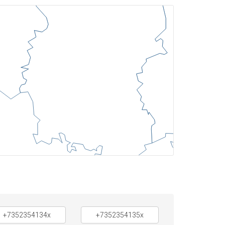
+7352354134x
+7352354135x