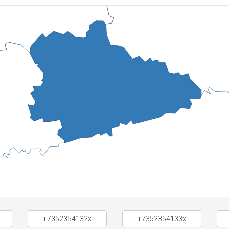
+7352354132x
+7352354133x