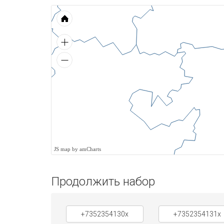
JS map by amCharts
Продолжить набор
+7352354130x
+7352354131x