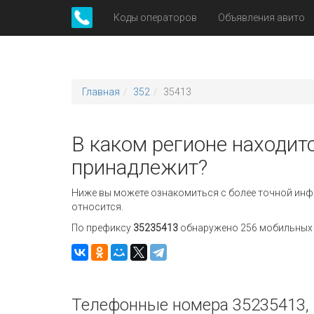
Коды операторов
Объявления авито
Главная
352
35413
В каком регионе находит
принадлежит?
Ниже вы можете ознакомиться с более точной инф
относится.
По префиксу
35235413
обнаружено 256 мобильных н
Телефонные номера 35235413, 