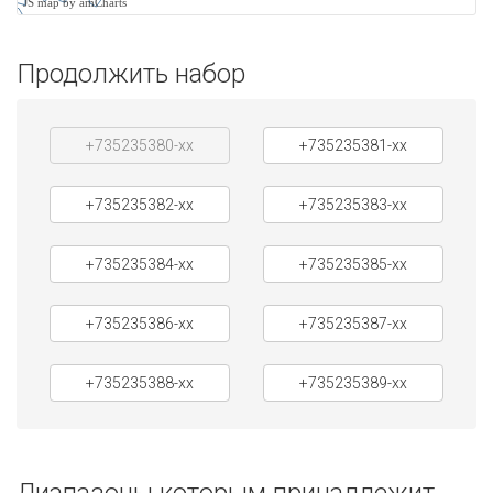
JS map by amCharts
Продолжить набор
+735235380-xx
+735235381-xx
+735235382-xx
+735235383-xx
+735235384-xx
+735235385-xx
+735235386-xx
+735235387-xx
+735235388-xx
+735235389-xx