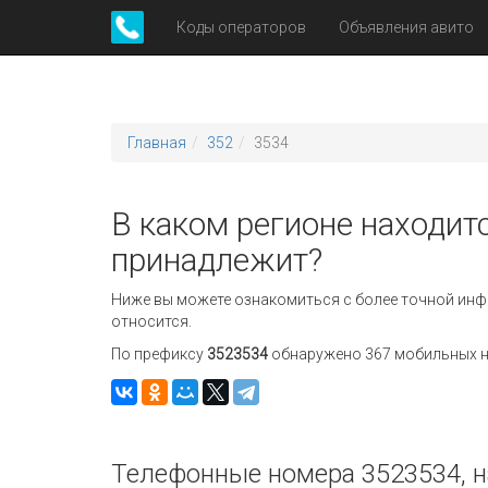
Коды операторов
Объявления авито
Главная
352
3534
В каком регионе находитс
принадлежит?
Ниже вы можете ознакомиться с более точной инф
относится.
По префиксу
3523534
обнаружено 367 мобильных но
Телефонные номера 3523534, н