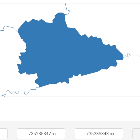
+735235342-xx
+735235343-xx