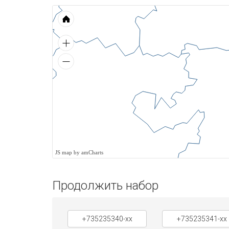
JS map by amCharts
Продолжить набор
+735235340-xx
+735235341-xx