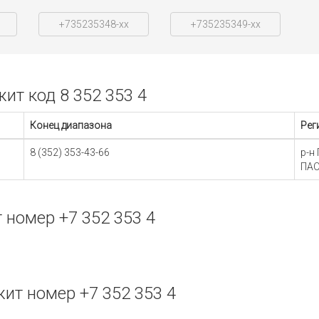
+735235348-xx
+735235349-xx
т код 8 352 353 4
Конец диапазона
Рег
8 (352) 353-43-66
р-н
ПАО
номер +7 352 353 4
т номер +7 352 353 4