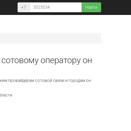
+7
Найти
 сотовому оператору он
ким провайдерам сотовой связи и городам он
бласти.