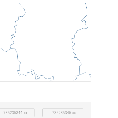
+735235344-xx
+735235345-xx