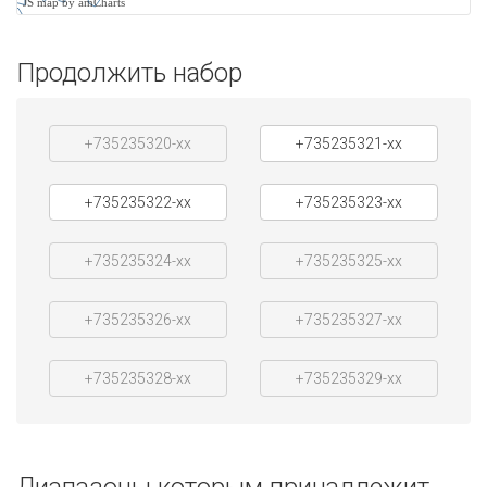
JS map by amCharts
Продолжить набор
+735235320-xx
+735235321-xx
+735235322-xx
+735235323-xx
+735235324-xx
+735235325-xx
+735235326-xx
+735235327-xx
+735235328-xx
+735235329-xx