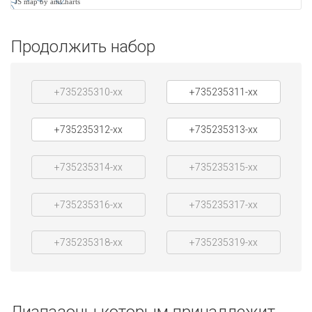
JS map by amCharts
Продолжить набор
+735235310-xx
+735235311-xx
+735235312-xx
+735235313-xx
+735235314-xx
+735235315-xx
+735235316-xx
+735235317-xx
+735235318-xx
+735235319-xx