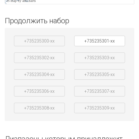
JS map by amCharts
Продолжить набор
+735235300-xx
+735235301-xx
+735235302-xx
+735235303-xx
+735235304-xx
+735235305-xx
+735235306-xx
+735235307-xx
+735235308-xx
+735235309-xx