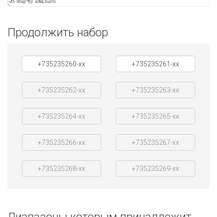
JS map by amCharts
Продолжить набор
+735235260-xx
+735235261-xx
+735235262-xx
+735235263-xx
+735235264-xx
+735235265-xx
+735235266-xx
+735235267-xx
+735235268-xx
+735235269-xx