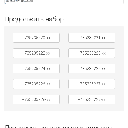
JS map by amCharts
Продолжить набор
+735235220-xx
+735235221-xx
+735235222-xx
+735235223-xx
+735235224-xx
+735235225-xx
+735235226-xx
+735235227-xx
+735235228-xx
+735235229-xx