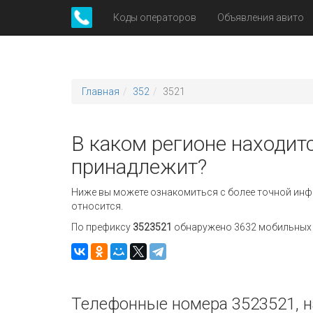
Коды операторов
Объявления авито
Главная
352
3521
В каком регионе находитс
принадлежит?
Ниже вы можете ознакомиться с более точной инф
относится.
По префиксу
3523521
обнаружено 3632 мобильных н
Телефонные номера 3523521, н