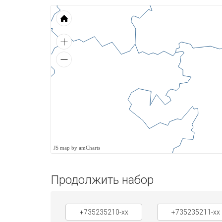
JS map by amCharts
Продолжить набор
+735235210-xx
+735235211-xx