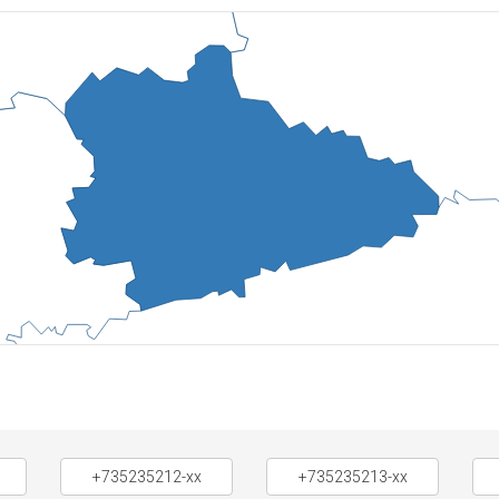
+735235212-xx
+735235213-xx