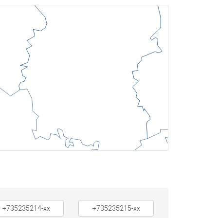
+735235214-xx
+735235215-xx