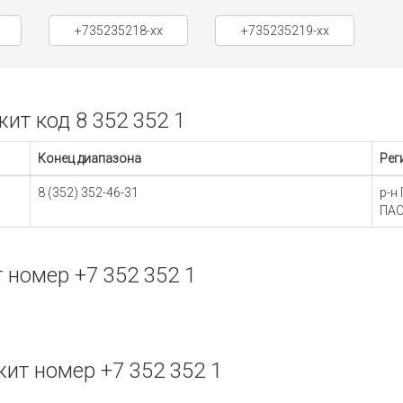
+735235218-xx
+735235219-xx
т код 8 352 352 1
Конец диапазона
Рег
8 (352) 352-46-31
р-н
ПАО
номер +7 352 352 1
т номер +7 352 352 1