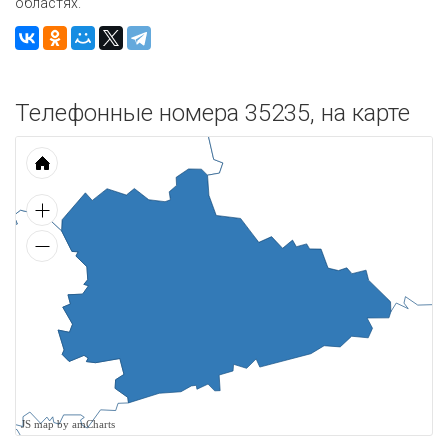
областях.
Телефонные номера 35235, на карте
JS map by amCharts