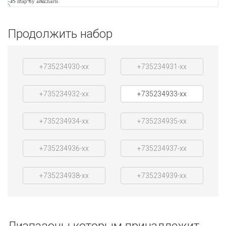
JS map by amCharts
Продолжить набор
+735234930-xx
+735234931-xx
+735234932-xx
+735234933-xx
+735234934-xx
+735234935-xx
+735234936-xx
+735234937-xx
+735234938-xx
+735234939-xx