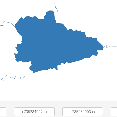
+735234902-xx
+735234903-xx