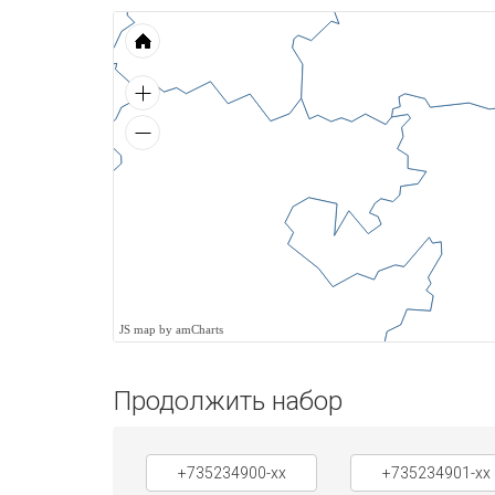
JS map by amCharts
Продолжить набор
+735234900-xx
+735234901-xx