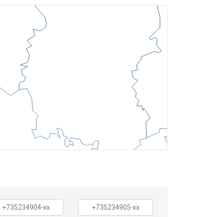
+735234904-xx
+735234905-xx