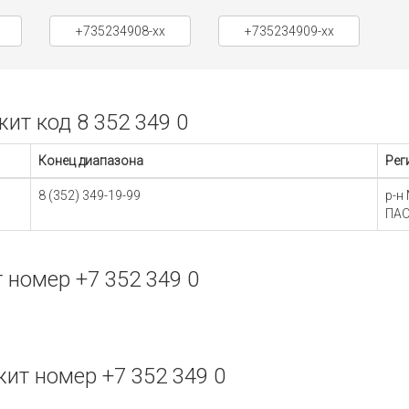
+735234908-xx
+735234909-xx
т код 8 352 349 0
Конец диапазона
Рег
8 (352) 349-19-99
р-н
ПАО
номер +7 352 349 0
т номер +7 352 349 0