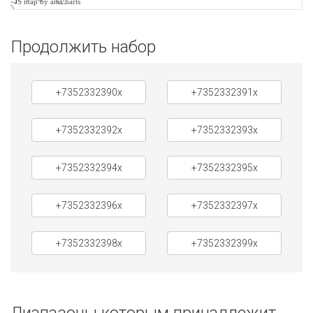
JS map by amCharts
Продолжить набор
+7352332390x
+7352332391x
+7352332392x
+7352332393x
+7352332394x
+7352332395x
+7352332396x
+7352332397x
+7352332398x
+7352332399x