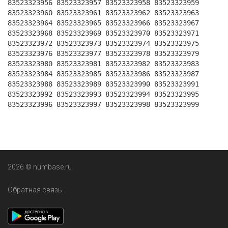
83523323956 83523323957 83523323958 83523323959
83523323960 83523323961 83523323962 83523323963
83523323964 83523323965 83523323966 83523323967
83523323968 83523323969 83523323970 83523323971
83523323972 83523323973 83523323974 83523323975
83523323976 83523323977 83523323978 83523323979
83523323980 83523323981 83523323982 83523323983
83523323984 83523323985 83523323986 83523323987
83523323988 83523323989 83523323990 83523323991
83523323992 83523323993 83523323994 83523323995
83523323996 83523323997 83523323998 83523323999
2026 © numbase.ru
Обратная связь