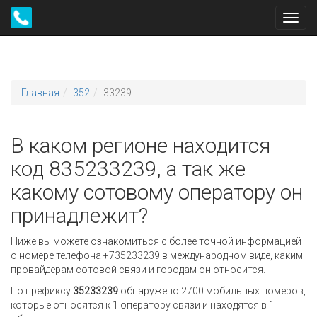
Toggl
navig
Главная
352
33239
В каком регионе находится
код 835233239, а так же
какому сотовому оператору он
принадлежит?
Ниже вы можете ознакомиться с более точной информацией
о номере телефона +735233239 в международном виде, каким
провайдерам сотовой связи и городам он относится.
По префиксу
35233239
обнаружено 2700 мобильных номеров,
которые относятся к 1 оператору связи и находятся в 1