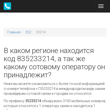
Toggl
navig
Главная
352
33214
В каком регионе находится
код 835233214, а так же
какому сотовому оператору он
принадлежит?
Ниже вы можете ознакомиться с более точной информацией
о номере телефона +735233214 в международном виде, каким
провайдерам сотовой связи и городам он относится.
По префиксу
35233214
обнаружено 3100 мобильных номеров,
которые относятся к 1 оператору связи и находятся в 1