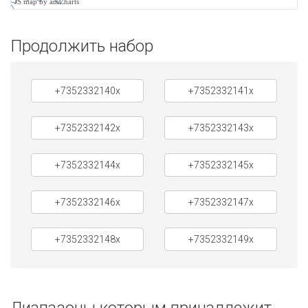
JS map by amCharts
Продолжить набор
+7352332140x
+7352332141x
+7352332142x
+7352332143x
+7352332144x
+7352332145x
+7352332146x
+7352332147x
+7352332148x
+7352332149x