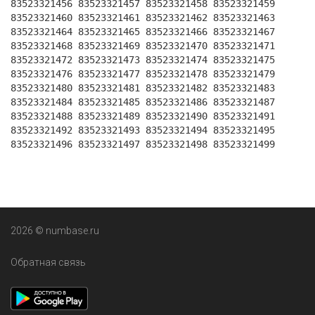
83523321456 83523321457 83523321458 83523321459
83523321460 83523321461 83523321462 83523321463
83523321464 83523321465 83523321466 83523321467
83523321468 83523321469 83523321470 83523321471
83523321472 83523321473 83523321474 83523321475
83523321476 83523321477 83523321478 83523321479
83523321480 83523321481 83523321482 83523321483
83523321484 83523321485 83523321486 83523321487
83523321488 83523321489 83523321490 83523321491
83523321492 83523321493 83523321494 83523321495
83523321496 83523321497 83523321498 83523321499
2026 © numbase.ru
Обратная связь