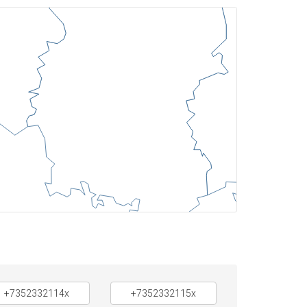
+7352332114x
+7352332115x