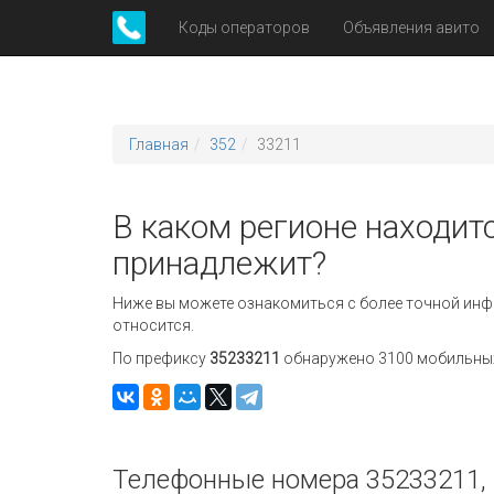
Коды операторов
Объявления авито
Главная
352
33211
В каком регионе находит
принадлежит?
Ниже вы можете ознакомиться с более точной инф
относится.
По префиксу
35233211
обнаружено 3100 мобильных 
Телефонные номера 35233211, 