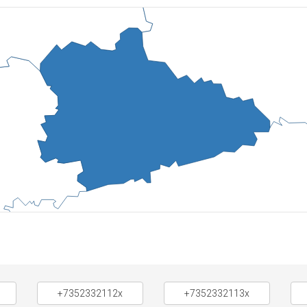
+7352332112x
+7352332113x