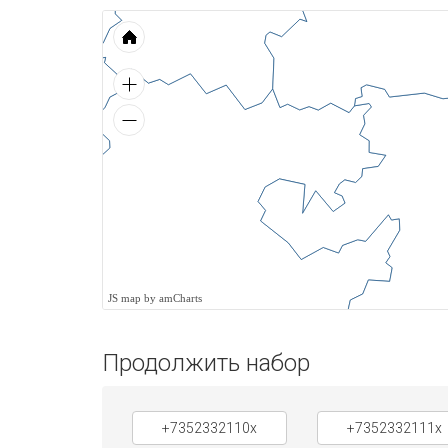
JS map by amCharts
Продолжить набор
+7352332110x
+7352332111x