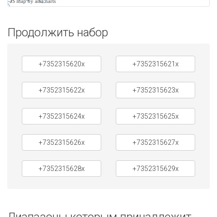
JS map by amCharts
Продолжить набор
+7352315620x
+7352315621x
+7352315622x
+7352315623x
+7352315624x
+7352315625x
+7352315626x
+7352315627x
+7352315628x
+7352315629x