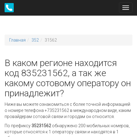
Toggl
navig
Главная
352
31562
В каком регионе находится
код 835231562, а так же
какому сотовому оператору он
принадлежит?
Ниже вы можете ознакомиться с более точной информацией
о номере телефона +735231562 в международном виде, каким
провайдерам сотовой связи и городам он относится.
По префиксу
35231562
обнаружено 200 мобильных номеров,
которые относятся к 1 оператору связи и находятся в 1