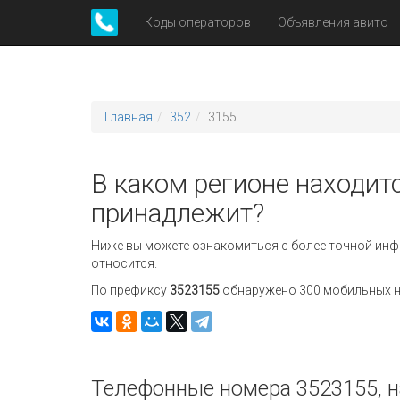
Коды операторов
Объявления авито
Главная
352
3155
В каком регионе находитс
принадлежит?
Ниже вы можете ознакомиться с более точной инф
относится.
По префиксу
3523155
обнаружено 300 мобильных но
Телефонные номера 3523155, н