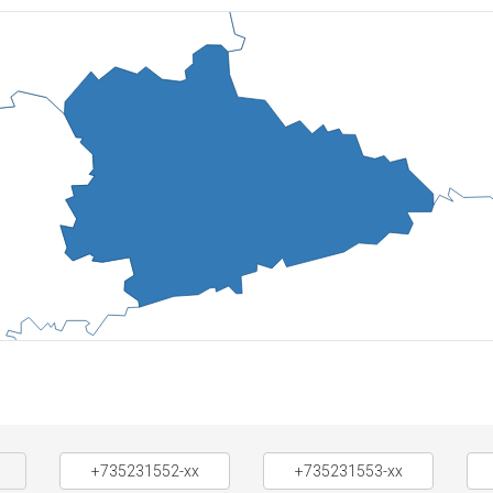
+735231552-xx
+735231553-xx