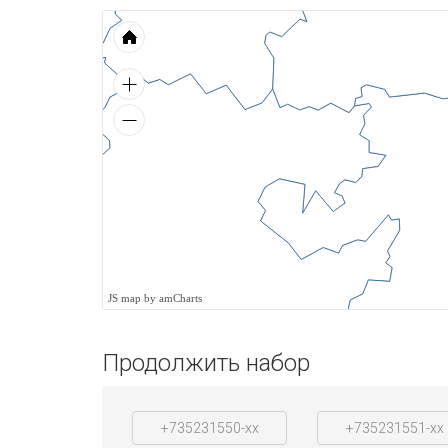
JS map by amCharts
Продолжить набор
+735231550-xx
+735231551-xx