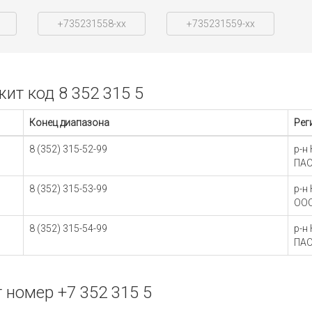
+735231558-xx
+735231559-xx
т код 8 352 315 5
Конец диапазона
Рег
8 (352) 315-52-99
р-н
ПАО
8 (352) 315-53-99
р-н
ООО
8 (352) 315-54-99
р-н
ПАО
номер +7 352 315 5