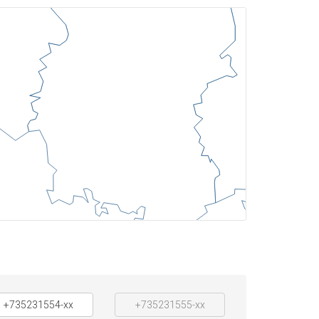
+735231554-xx
+735231555-xx