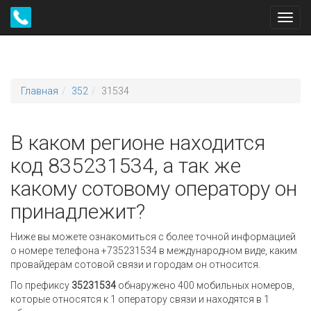
Toggl
navig
Главная
352
31534
В каком регионе находится
код 835231534, а так же
какому сотовому оператору он
принадлежит?
Ниже вы можете ознакомиться с более точной информацией
о номере телефона +735231534 в международном виде, каким
провайдерам сотовой связи и городам он относится.
По префиксу
35231534
обнаружено 400 мобильных номеров,
которые относятся к 1 оператору связи и находятся в 1