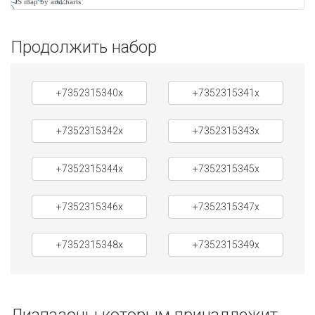
JS map by amCharts
Продолжить набор
+7352315340x
+7352315341x
+7352315342x
+7352315343x
+7352315344x
+7352315345x
+7352315346x
+7352315347x
+7352315348x
+7352315349x