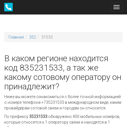
Toggl
navig
Главная
352
31533
В каком регионе находится
код 835231533, а так же
какому сотовому оператору он
принадлежит?
Ниже вы можете ознакомиться с более точной информацией
о номере телефона +735231533 в международном виде, каким
провайдерам сотовой связи и городам он относится.
По префиксу
35231533
обнаружено 400 мобильных номеров,
которые относятся к 1 оператору связи и находятся в 1