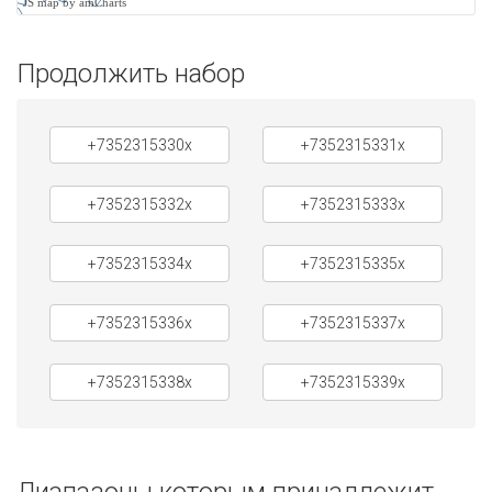
JS map by amCharts
Продолжить набор
+7352315330x
+7352315331x
+7352315332x
+7352315333x
+7352315334x
+7352315335x
+7352315336x
+7352315337x
+7352315338x
+7352315339x