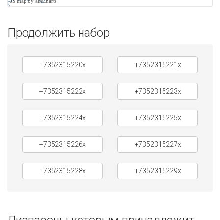
JS map by amCharts
Продолжить набор
+7352315220x
+7352315221x
+7352315222x
+7352315223x
+7352315224x
+7352315225x
+7352315226x
+7352315227x
+7352315228x
+7352315229x