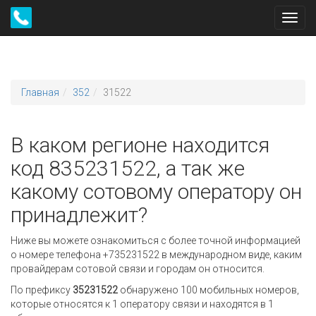
Toggl
navig
Главная
352
31522
В каком регионе находится
код 835231522, а так же
какому сотовому оператору он
принадлежит?
Ниже вы можете ознакомиться с более точной информацией
о номере телефона +735231522 в международном виде, каким
провайдерам сотовой связи и городам он относится.
По префиксу
35231522
обнаружено 100 мобильных номеров,
которые относятся к 1 оператору связи и находятся в 1