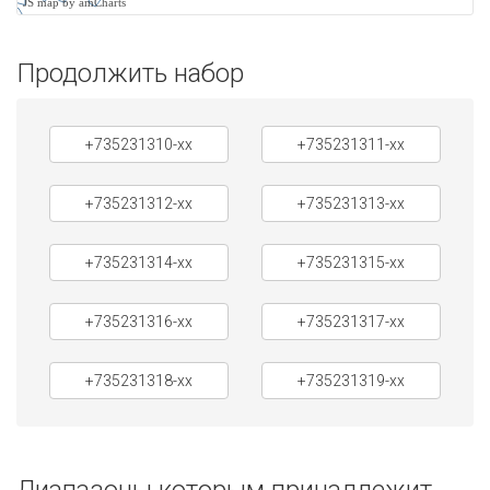
JS map by amCharts
Продолжить набор
+735231310-xx
+735231311-xx
+735231312-xx
+735231313-xx
+735231314-xx
+735231315-xx
+735231316-xx
+735231317-xx
+735231318-xx
+735231319-xx