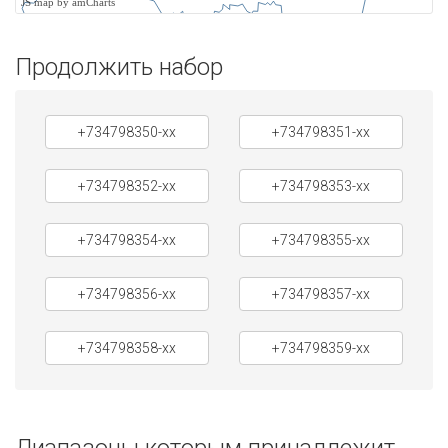
JS map by amCharts
Продолжить набор
+734798350-xx
+734798351-xx
+734798352-xx
+734798353-xx
+734798354-xx
+734798355-xx
+734798356-xx
+734798357-xx
+734798358-xx
+734798359-xx