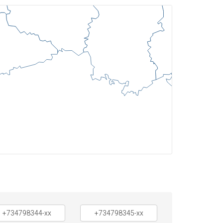
+734798344-xx
+734798345-xx