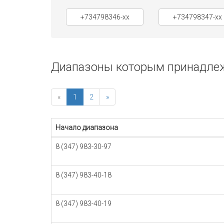
+734798346-xx
+734798347-xx
Диапазоны которым принадлежи
«
1
2
»
Начало диапазона
8 (347) 983-30-97
8 (347) 983-40-18
8 (347) 983-40-19