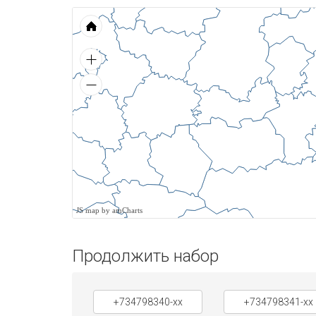
JS map by amCharts
Продолжить набор
+734798340-xx
+734798341-xx