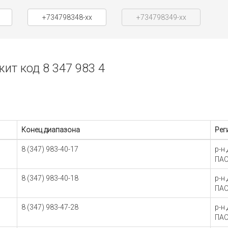
+734798348-xx
+734798349-xx
т код 8 347 983 4
Конец диапазона
Рег
8 (347) 983-40-17
р-н
ПАО
8 (347) 983-40-18
р-н
ПАО
8 (347) 983-47-28
р-н
ПАО