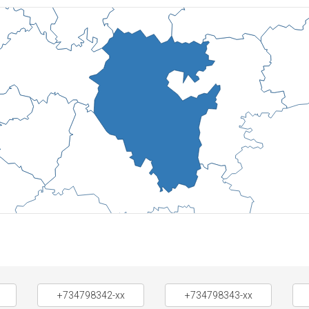
+734798342-xx
+734798343-xx