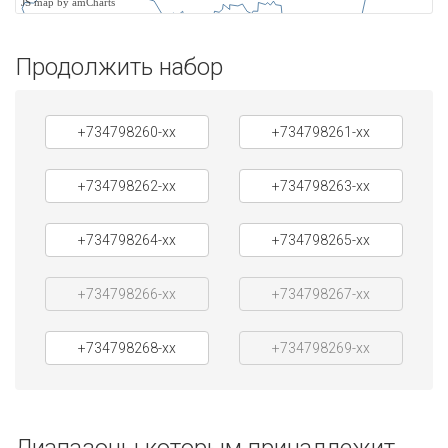
JS map by amCharts
Продолжить набор
+734798260-xx
+734798261-xx
+734798262-xx
+734798263-xx
+734798264-xx
+734798265-xx
+734798266-xx
+734798267-xx
+734798268-xx
+734798269-xx