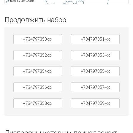
JS map by amCharts
Продолжить набор
+734797350-xx
+734797351-xx
+734797352-xx
+734797353-xx
+734797354-xx
+734797355-xx
+734797356-xx
+734797357-xx
+734797358-xx
+734797359-xx