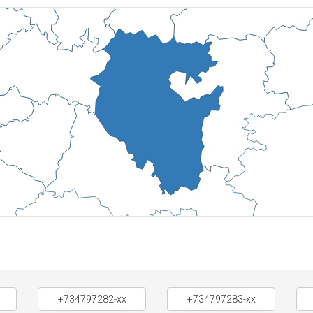
+734797282-xx
+734797283-xx