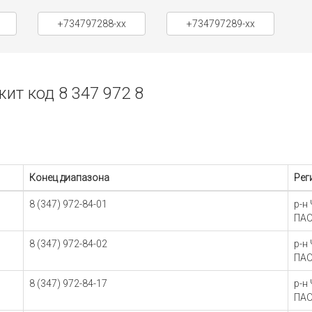
+734797288-xx
+734797289-xx
т код 8 347 972 8
Конец диапазона
Рег
8 (347) 972-84-01
р-н
ПАО
8 (347) 972-84-02
р-н
ПАО
8 (347) 972-84-17
р-н
ПАО