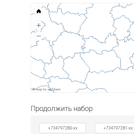
JS map by amCharts
Продолжить набор
+734797280-xx
+734797281-xx