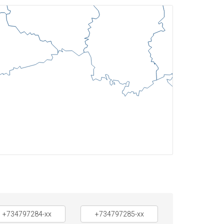
+734797284-xx
+734797285-xx