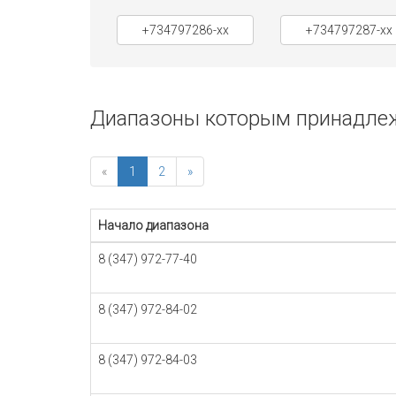
+734797286-xx
+734797287-xx
Диапазоны которым принадлежи
«
1
2
»
Начало диапазона
8 (347) 972-77-40
8 (347) 972-84-02
8 (347) 972-84-03