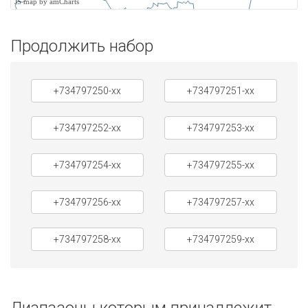
JS map by amCharts
Продолжить набор
+734797250-xx
+734797251-xx
+734797252-xx
+734797253-xx
+734797254-xx
+734797255-xx
+734797256-xx
+734797257-xx
+734797258-xx
+734797259-xx