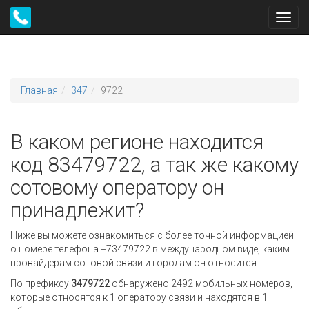
Toggl
navig
Главная
347
9722
В каком регионе находится
код 83479722, а так же какому
сотовому оператору он
принадлежит?
Ниже вы можете ознакомиться с более точной информацией
о номере телефона +73479722 в международном виде, каким
провайдерам сотовой связи и городам он относится.
По префиксу
3479722
обнаружено 2492 мобильных номеров,
которые относятся к 1 оператору связи и находятся в 1