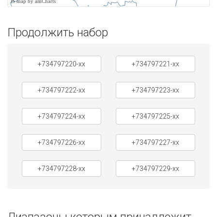
JS map by amCharts
Продолжить набор
+734797220-xx
+734797221-xx
+734797222-xx
+734797223-xx
+734797224-xx
+734797225-xx
+734797226-xx
+734797227-xx
+734797228-xx
+734797229-xx